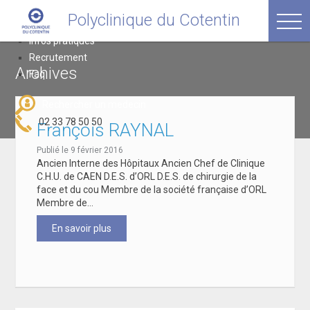
Passer
Polyclinique du Cotentin
Polyclinique du Cotentin
au
avenue Thivet, 50120 Equeurdreville
contenu
Infos pratiques
Recrutement
Archives
Faq
Rechercher un medecin
02 33 78 50 50
François RAYNAL
Publié le 9 février 2016
Ancien Interne des Hôpitaux Ancien Chef de Clinique
C.H.U. de CAEN D.E.S. d’ORL D.E.S. de chirurgie de la
face et du cou Membre de la société française d’ORL
Membre de…
En savoir plus