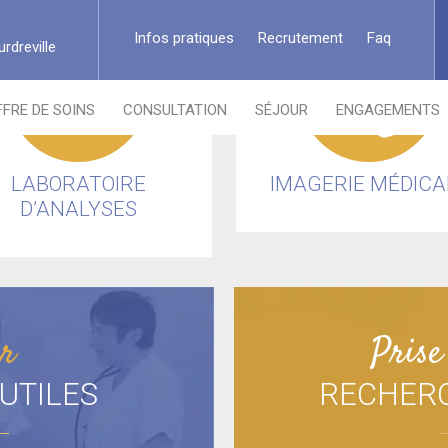
Infos pratiques
Recrutement
Faq
rdreville
FFRE DE SOINS
CONSULTATION
SÉJOUR
ENGAGEMENTS
LABORATOIRE
IMAGERIE MÉDICA
D’ANALYSES
ur
Prise
UTILES
RECHER