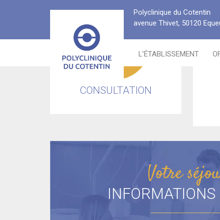
Passer
Polyclinique du Cotentin
au
avenue Thivet, 50120 Equeu
contenu
L’ÉTABLISSEMENT
O
CONSULTATION
Votre séjo
INFORMATIONS 