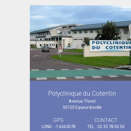
Polyclinique du Cotentin
Avenue Thivet
50120 Equeurdreville
GPS
CONTACT
LONG : -1.6563078
TEL. : 02 33 78 50 50