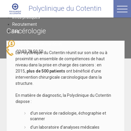
Passer
Polyclinique du Cotentin
Polyclinique du Cotentin
au
avenue Thivet, 50120 Equeurdreville
contenu
Infos pratiques
Recrutement
Cancérologie
Faq
Rechercher un medecin
02 33 78 50 50
La Polyclinique du Cotentin réunit sur son site ou à
proximité un ensemble de compétences de haut
niveau dans la prise en charge des cancers : en
2015,
plus de 500 patients
ont bénéficié d’une
intervention chirurgicale carcinologique dans la
structure.
En matière de diagnostic, la Polyclinique du Cotentin
dispose :
d’un service de radiologie, échographie et
scanner
d’un laboratoire d’analyses médicales