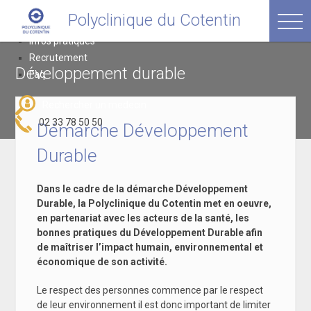
Passer
Polyclinique du Cotentin
Polyclinique du Cotentin
au
avenue Thivet, 50120 Equeurdreville
contenu
Infos pratiques
Recrutement
Développement durable
Faq
Rechercher un medecin
02 33 78 50 50
Démarche Développement
Durable
Dans le cadre de la démarche Développement
Durable, la Polyclinique du Cotentin met en oeuvre,
en partenariat avec les acteurs de la santé, les
bonnes pratiques du Développement Durable afin
de maîtriser l’impact humain, environnemental et
économique de son activité.
Le respect des personnes commence par le respect
de leur environnement il est donc important de limiter