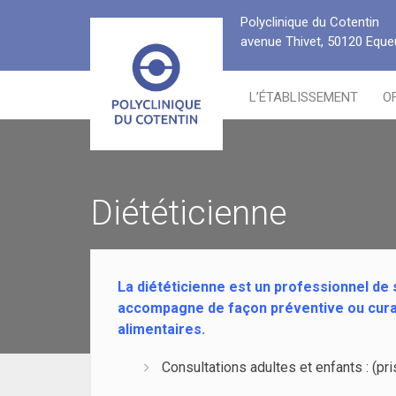
Passer
Polyclinique du Cotentin
au
avenue Thivet, 50120 Equeu
contenu
L’ÉTABLISSEMENT
O
Diététicienne
La diététicienne est un professionnel de s
accompagne de façon préventive ou cura
alimentaires.
Consultations adultes et enfants : (pr