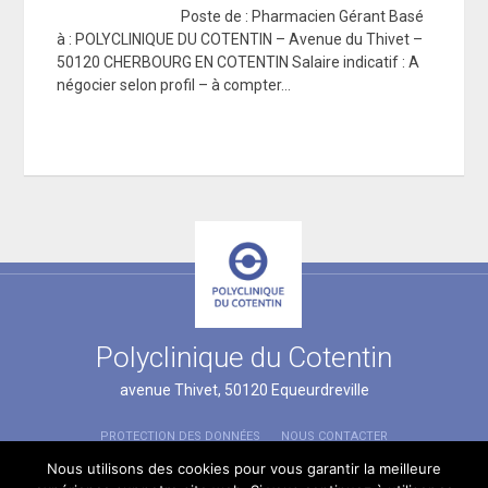
Poste de : Pharmacien Gérant Basé
à : POLYCLINIQUE DU COTENTIN – Avenue du Thivet –
50120 CHERBOURG EN COTENTIN Salaire indicatif : A
négocier selon profil – à compter…
Polyclinique du Cotentin
avenue Thivet, 50120 Equeurdreville
PROTECTION DES DONNÉES
NOUS CONTACTER
MENTIONS LÉGALES
Nous utilisons des cookies pour vous garantir la meilleure
© 2026
Polyclinique du Cotentin