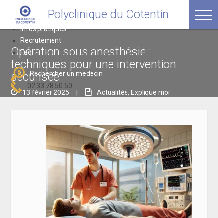
Passer
Polyclinique du Cotentin
Polyclinique du Cotentin
au
avenue Thivet, 50120 Equeurdreville
contenu
Infos pratiques
Recrutement
Opération sous anesthésie :
Faq
techniques pour une intervention
Rechercher un medecin
sécurisée
02 33 78 50 50
13 février 2025
|
Actualités
,
Explique moi