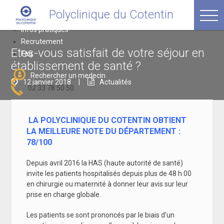
Passer
Polyclinique du Cotentin
Polyclinique du Cotentin
au
avenue Thivet, 50120 Equeurdreville
contenu
Infos pratiques
Recrutement
Etes-vous satisfait de votre séjour en
Faq
établissement de santé ?
Rechercher un medecin
12 janvier 2018
|
Actualités
02 33 78 50 50
LA POLYCLINIQUE DU COTENTIN OBTIENT
LA MEILLEURE NOTE DU DÉPARTEMENT :
78/100
Depuis avril 2016 la HAS (haute autorité de santé)
invite les patients hospitalisés depuis plus de 48 h 00
en chirurgie ou maternité à donner leur avis sur leur
prise en charge globale.
Les patients se sont prononcés par le biais d’un