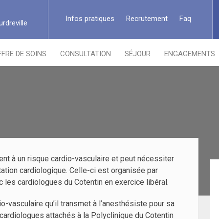
Infos pratiques
Recrutement
Faq
rdreville
FFRE DE SOINS
CONSULTATION
SÉJOUR
ENGAGEMENTS
ent à un risque cardio-vasculaire et peut nécessiter
tation cardiologique. Celle-ci est organisée par
c les cardiologues du Cotentin en exercice libéral.
io-vasculaire qu’il transmet à l’anesthésiste pour sa
cardiologues attachés à la Polyclinique du Cotentin